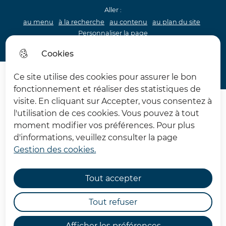
Aller :
au menu
à la recherche
au contenu
au plan du site
Personnaliser la page
Acceo
Cookies
Menu princip
Menu
Ce site utilise des cookies pour assurer le bon
Archéologie 62
fonctionnement et réaliser des statistiques de
visite. En cliquant sur Accepter, vous consentez à
l'utilisation de ces cookies. Vous pouvez à tout
moment modifier vos préférences. Pour plus
d'informations, veuillez consulter la page
Gestion des cookies.
Ce week-end, temps festif et
créatif à la Maison de
Tout accepter
l'archéologie
Tout refuser
Archéologie
Afficher les préférences