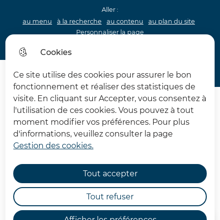
Aller :
au menu
à la recherche
au contenu
au plan du site
Personnaliser la page
Acceo
Cookies
Menu princip
Menu
Ce site utilise des cookies pour assurer le bon
Archéologie 62
fonctionnement et réaliser des statistiques de
visite. En cliquant sur Accepter, vous consentez à
l'utilisation de ces cookies. Vous pouvez à tout
moment modifier vos préférences. Pour plus
d'informations, veuillez consulter la page
Gestion des cookies.
L'agenda de la maison de
l'Archéologie du Pas-de-
Tout accepter
Calais
Tout refuser
Afficher les préférences