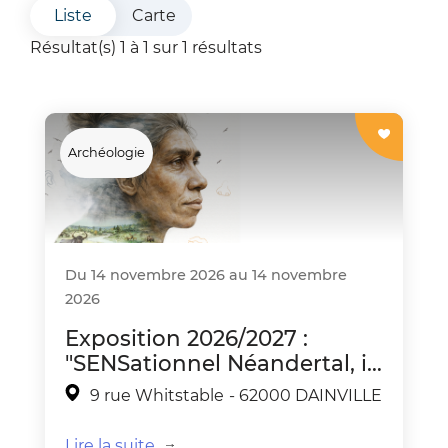
Liste
Carte
Résultat(s) 1 à 1 sur 1 résultats
Coup de
coeur
Archéologie
Du 14 novembre 2026 au 14 novembre
2026
Exposition 2026/2027 :
"SENSationnel Néandertal, il
y 240 000 ans à Biache-
9 rue Whitstable
- 62000 DAINVILLE
Saint-Vaast
Lire la suite