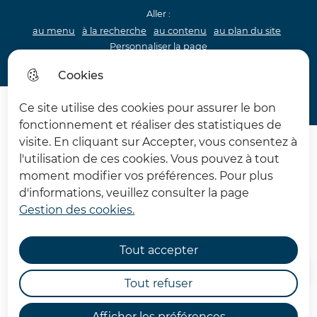
Aller :
au menu
à la recherche
au contenu
au plan du site
Personnaliser la page
Acceo
Cookies
Menu princip
Menu
Ce site utilise des cookies pour assurer le bon
Archéologie 62
fonctionnement et réaliser des statistiques de
visite. En cliquant sur Accepter, vous consentez à
l'utilisation de ces cookies. Vous pouvez à tout
moment modifier vos préférences. Pour plus
d'informations, veuillez consulter la page
Gestion des cookies.
Dans votre établissement
Tout accepter
Accueil
Tout refuser
Afficher les préférences