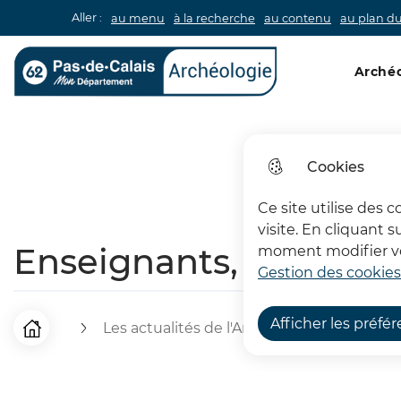
Aller :
au menu
à la recherche
au contenu
au plan du
Menu pri
Archéo
Archéologie 62
Cookies
Ce site utilise des 
visite. En cliquant 
Enseignants, réveillez 
moment modifier vos
Gestion des cookies
Afficher les préfé
Les actualités de l'Archéologie
Enseig
F
Accueil
i