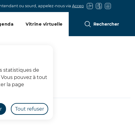
entendant ou sourd, appelez-nous via
Acceo
genda
Vitrine virtuelle
Rechercher
s statistiques de
s. Vous pouvez à tout
sses !
er la page
r
Tout refuser