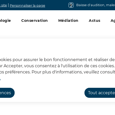
Baisse d'audition, mal
 site
Personnaliser la page
ncipal
logie
Conservation
Médiation
Actus
A
cookies pour assurer le bon fonctionnement et réaliser de
sur Accepter, vous consentez à l'utilisation de ces cookie
l'antiquité dans vos cla
 préférences. Pour plus d'informations, veuillez consult
.
rences
Tout accepte
nants, réveillez l'antiquité dans vos classes !