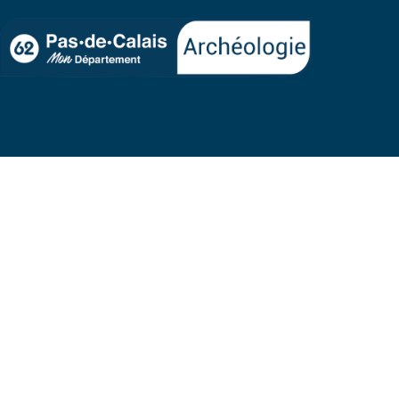
Plan
Accessibilité :
Me
du
non conforme
lég