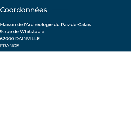
Coordonnées
Maison de l'Archéologie du Pas-de-Calais
9, rue de Whitstable
62000 DAINVILLE
FRANCE
Tél :
+33 (0) 3 21 21 69 31
ntions
Politique de
Glossaire
ales
confidentialité