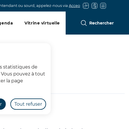
entendant ou sourd, appelez-nous via
Acceo
genda
Vitrine virtuelle
Rechercher
s statistiques de
s. Vous pouvez à tout
logie
er la page
r
Tout refuser
 de l’Archéologie