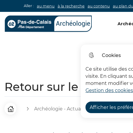
Aller :
au menu
à la recherche
au contenu
au plan du
Menu pri
Archéo
Archéologie 62
Cookies
Ce site utilise des 
visite. En cliquant 
Retour sur le DuoDay 
moment modifier vos
Gestion des cookies
Afficher les préfé
Archéologie - Actualités
Les actualit
F
Accueil
i