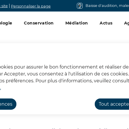
Baisse d'audition, mal
 site
Personnaliser la page
ncipal
logie
Conservation
Médiation
Actus
A
cookies pour assurer le bon fonctionnement et réaliser de
sur Accepter, vous consentez à l'utilisation de ces cookie
à la Maison de l’Archéo
 préférences. Pour plus d'informations, veuillez consult
.
rences
Tout accepte
és de l'Archéologie
Retour sur le DuoDay à la Maison