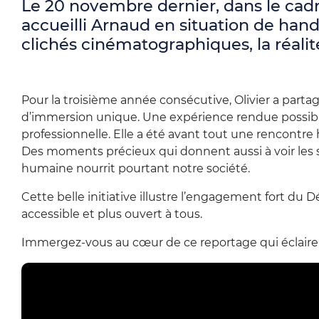
l
Le 20 novembre dernier, dans le cadr
accueilli Arnaud en situation de handi
d
clichés cinématographiques, la réalité
'
A
Pour la troisième année consécutive, Olivier a parta
r
d’immersion unique. Une expérience rendue possibl
professionnelle. Elle a été avant tout une rencontre
i
Des moments précieux qui donnent aussi à voir les so
a
humaine nourrit pourtant notre société.
n
Cette belle initiative illustre l’engagement fort du 
accessible et plus ouvert à tous.
e
Immergez-vous au cœur de ce reportage qui éclaire l