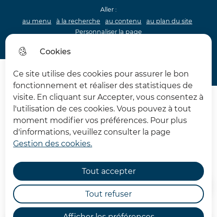
Aller :
au menu
à la recherche
au contenu
au plan du site
Personnaliser la page
Acceo
Cookies
Menu princip
Menu
Ce site utilise des cookies pour assurer le bon
Archéologie 62
fonctionnement et réaliser des statistiques de
visite. En cliquant sur Accepter, vous consentez à
l'utilisation de ces cookies. Vous pouvez à tout
moment modifier vos préférences. Pour plus
d'informations, veuillez consulter la page
Gestion des cookies.
Actualités
Tout accepter
Accueil
Tout refuser
Afficher les préférences