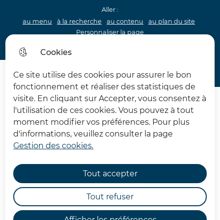
Aller :
au menu
à la recherche
au contenu
au plan du site
Personnaliser la page
Acceo
Cookies
Menu princip
Menu
Ce site utilise des cookies pour assurer le bon
Archéologie 62
fonctionnement et réaliser des statistiques de
visite. En cliquant sur Accepter, vous consentez à
l'utilisation de ces cookies. Vous pouvez à tout
moment modifier vos préférences. Pour plus
d'informations, veuillez consulter la page
Gestion des cookies.
Café Archéo "Au Fil du
temps. Transformer les
Tout accepter
plantes en textile au
Tout refuser
Néolithique"
Afficher les préférences