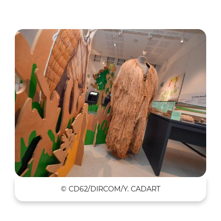
Zoo
© CD62/DIRCOM/Y. CADART